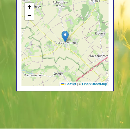
+
−
Leaflet
|
©
OpenStreetMap